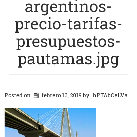
argentinos-
precio-tarifas-
presupuestos-
pautamas.jpg
Posted on
febrero 13, 2019
by
hPTAbOeLVa