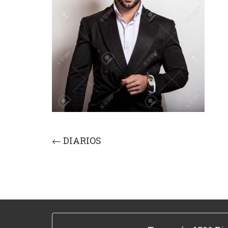
Post
←
DIARIOS
navigation