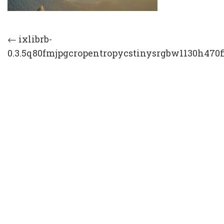
Post
←
ixlibrb-
0.3.5q80fmjpgcropentropycstinysrgbw1130h470f
navigation