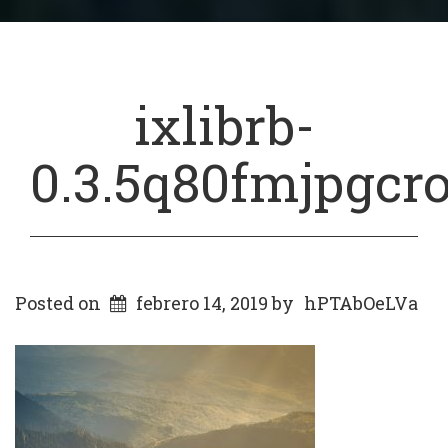
ixlibrb-
0.3.5q80fmjpgcr
Posted on
febrero 14, 2019
by
hPTAbOeLVa