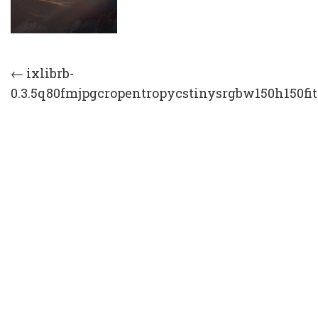
Post
←
ixlibrb-
0.3.5q80fmjpgcropentropycstinysrgbw150h150fit
navigation