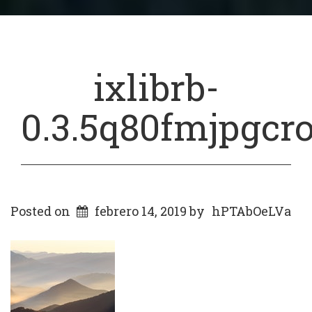
ixlibrb-
0.3.5q80fmjpgcr
Posted on
febrero 14, 2019
by
hPTAbOeLVa