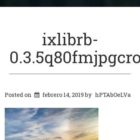
ixlibrb-
0.3.5q80fmjpgcr
Posted on
febrero 14, 2019
by
hPTAbOeLVa