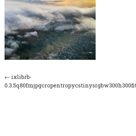
Post
←
ixlibrb-
0.3.5q80fmjpgcropentropycstinysrgbw300h300fi
navigation