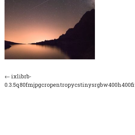
Post
←
ixlibrb-
0.3.5q80fmjpgcropentropycstinysrgbw400h400fi
navigation