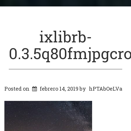
ixlibrb-
0.3.5q80fmjpgcr
Posted on
febrero 14, 2019
by
hPTAbOeLVa